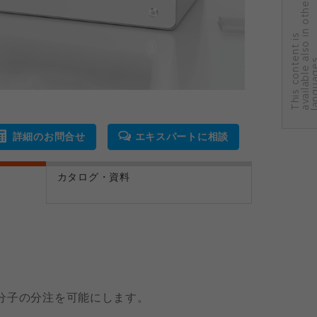
r
T
h
i
s
c
o
n
t
e
n
t
i
s
a
v
a
i
l
a
b
l
e
a
l
s
o
i
n
o
t
h
e
l
a
n
g
u
a
g
e
詳細のお問合せ
エキスパートに相談
カタログ・資料
分子の分注を可能にします。