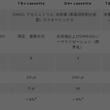
T8+ cassette
D4+ cassette
T8
DMSO, アセトニトリル, 水溶液 (界面活性剤が必
水
要), マスターミックス
個の
滴定、微量分注
水溶液およびDMSOのノ
ーマライゼーション（標
準化）
8
4
20 µl
200 µl
11 pl
1nl
4
4
< 8%
< 8%