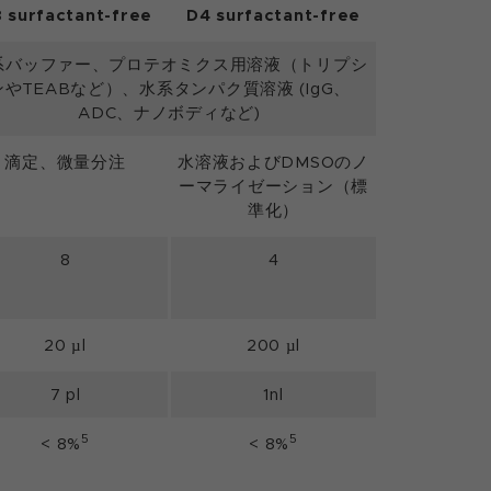
 surfactant-free
D4 surfactant-free
系バッファー、プロテオミクス用溶液（トリプシ
ンやTEABなど）、水系タンパク質溶液 (IgG、
ADC、ナノボディなど)
滴定、微量分注
水溶液およびDMSOのノ
ーマライゼーション（標
準化）
8
4
20 µl
200 µl
7 pl
1nl
5
5
< 8%
< 8%